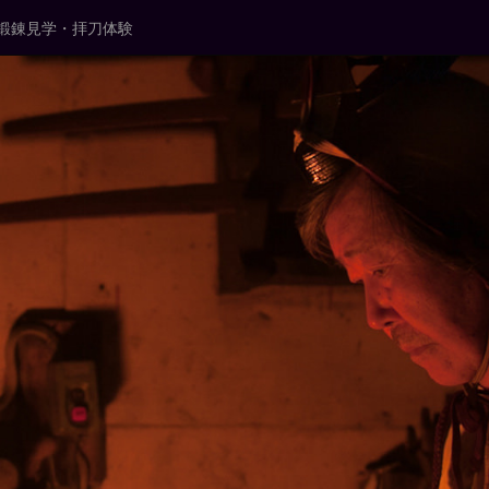
鍛錬見学・拝刀体験